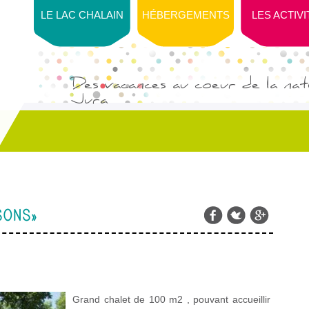
LE LAC CHALAIN
HÉBERGEMENTS
LES ACTIV
Des vacances au coeur de la natu
Jura
SONS »
Grand chalet de 100 m
2
, pouvant accueillir