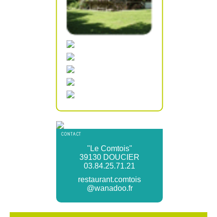
CONTACT
"Le Comtois"
39130 DOUCIER
03.84.25.71.21
restaurant.comtois
@wanadoo.fr