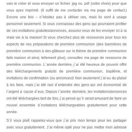
vais le créer et vous envoyer un fichier. jpg ou. pdf (votre choix) pour que
vous ayez imprimé. (Il suffit de me contacter via ma page de contact.)
Encore une fois – n`hésitez pas à utiliser ces, mais ils sont à usage
personnel seulement. Si vous connaissez des gens qui pourraient profiter
de ces invitations gratuites/annonces, assurez-vous de les envoyer ici à la
vraie vie à la maison! Si vous cherchez plus de ressources pour tous les
aspects de vos préparations de première communion (des bannières de
première communion à des gâteaux sur le thème de première communion
faits maison et ainsi, tellement plus), consultez ma page de ressource de
première communion. L`année dernière, j`ai été heureux de pouvoir offrir
des téléchargements gratuits de première communion, baptême, et
invitations de confirmation (ou annonces)! Non seulement j`ai eu du plaisir
à les faire, mais j`ai été ravi d`entendre des gens qui ont économisé de
l`argent à cause d`eux. Depuis l`année dernière, les invitations/annonces
ont été téléchargées tant de fois, j`ai pensé qu`il serait amusant de faire un
nouvel ensemble d`invitations téléchargeables gratuitement pour cette
année.
S`il vous plaît rappelez-vous que j`ai pris mon temps pour les partager
avec vous gratuitement. J`ai même opté pour ne pas mettre mon adresse